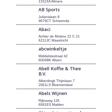
1311XA Almere
AB Sports
Julianalaan 8
9679CT Scheemda
Abaci
Achter de Molens 22 C 21
6211JC Maastricht
abcwinkeltje
Middelstestraat 42
6004BK Weert
Abell Koffie & Thee
B.V.
Alberdingk Thijmlaan 7
2061LS Bloemendaal
Abels Wijnen
Rijksweg 126
6581ES Malden