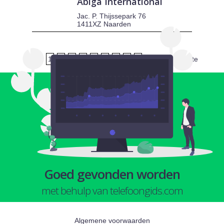
Abiga International
Jac. P. Thijssepark 76
1411XZ Naarden
1
2
3
4
5
6
7
8
9
volgende
laatste
Goed gevonden worden
met behulp van telefoongids.com
Algemene voorwaarden