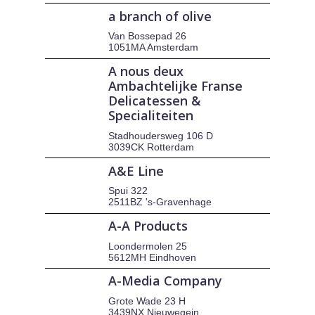
a branch of olive
Van Bossepad 26
1051MA Amsterdam
A nous deux
Ambachtelijke Franse
Delicatessen &
Specialiteiten
Stadhoudersweg 106 D
3039CK Rotterdam
A&E Line
Spui 322
2511BZ 's-Gravenhage
A-A Products
Loondermolen 25
5612MH Eindhoven
A-Media Company
Grote Wade 23 H
3439NX Nieuwegein