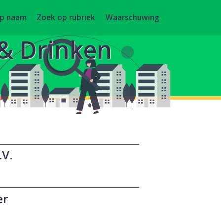
op naam
Zoek op rubriek
Waarschuwing
 & Drinken
.V.
er