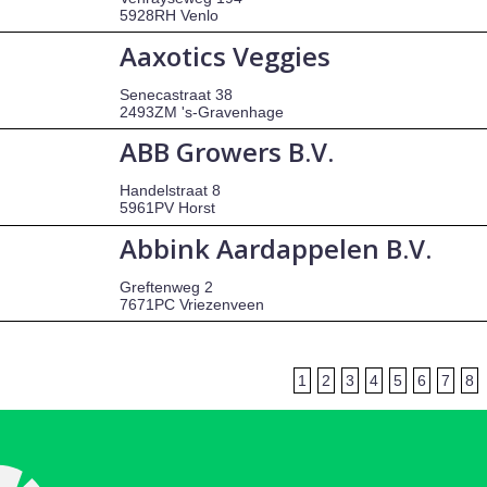
5928RH Venlo
Aaxotics Veggies
Senecastraat 38
2493ZM 's-Gravenhage
ABB Growers B.V.
Handelstraat 8
5961PV Horst
Abbink Aardappelen B.V.
Greftenweg 2
7671PC Vriezenveen
1
2
3
4
5
6
7
8