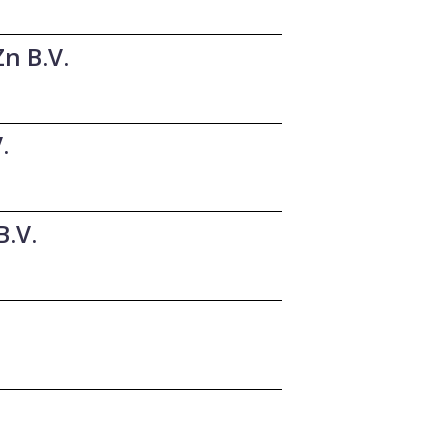
n B.V.
.
B.V.