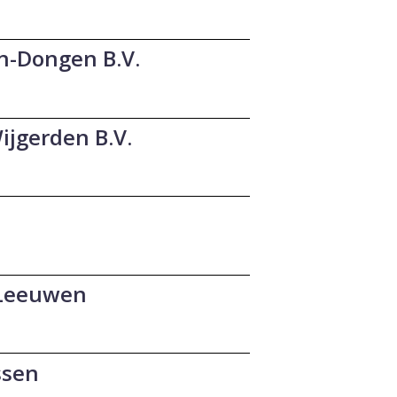
n-Dongen B.V.
jgerden B.V.
 Leeuwen
ssen