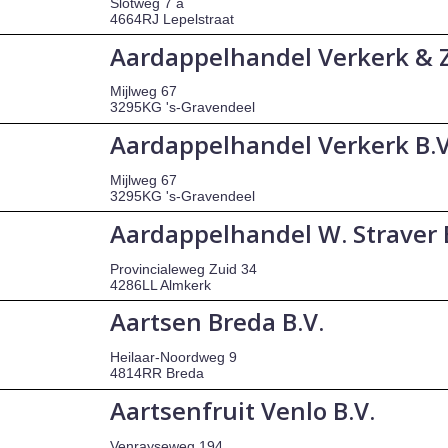
Slotweg 7 a
4664RJ Lepelstraat
Aardappelhandel Verkerk & Z
Mijlweg 67
3295KG 's-Gravendeel
Aardappelhandel Verkerk B.V
Mijlweg 67
3295KG 's-Gravendeel
Aardappelhandel W. Straver 
Provincialeweg Zuid 34
4286LL Almkerk
Aartsen Breda B.V.
Heilaar-Noordweg 9
4814RR Breda
Aartsenfruit Venlo B.V.
Venrayseweg 194