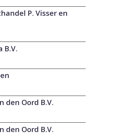
thandel P. Visser en
 B.V.
sen
n den Oord B.V.
n den Oord B.V.