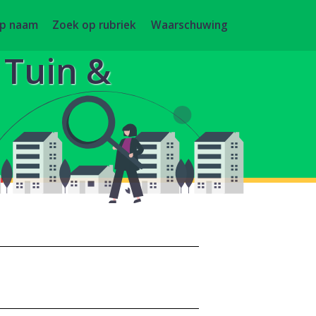
op naam
Zoek op rubriek
Waarschuwing
, Tuin &