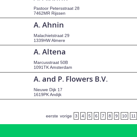
Pastoor Petersstraat 28
7462MR Rijssen
A. Ahnin
Malachietstraat 29
1339HW Almere
A. Altena
Marcusstraat 50B
1091TK Amsterdam
A. and P. Flowers B.V.
Nieuwe Dijk 17
1619PK Andijk
eerste
vorige
3
4
5
6
7
8
9
10
11