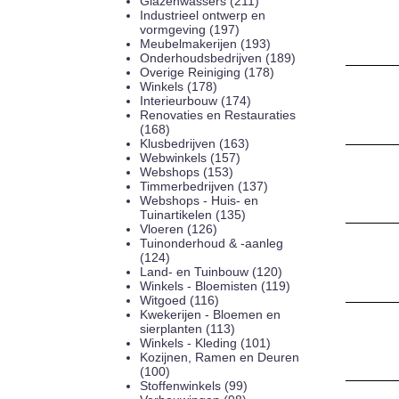
Glazenwassers (211)
Industrieel ontwerp en
vormgeving (197)
Meubelmakerijen (193)
Onderhoudsbedrijven (189)
Overige Reiniging (178)
Winkels (178)
Interieurbouw (174)
Renovaties en Restauraties
(168)
Klusbedrijven (163)
Webwinkels (157)
Webshops (153)
Timmerbedrijven (137)
Webshops - Huis- en
Tuinartikelen (135)
Vloeren (126)
Tuinonderhoud & -aanleg
(124)
Land- en Tuinbouw (120)
Winkels - Bloemisten (119)
Witgoed (116)
Kwekerijen - Bloemen en
sierplanten (113)
Winkels - Kleding (101)
Kozijnen, Ramen en Deuren
(100)
Stoffenwinkels (99)