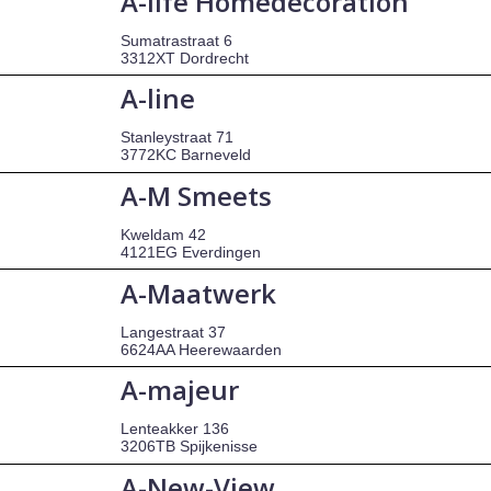
A-life Homedecoration
Sumatrastraat 6
3312XT Dordrecht
A-line
Stanleystraat 71
3772KC Barneveld
A-M Smeets
Kweldam 42
4121EG Everdingen
A-Maatwerk
Langestraat 37
6624AA Heerewaarden
A-majeur
Lenteakker 136
3206TB Spijkenisse
A-New-View