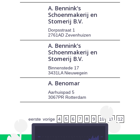
A. Bennink's
Schoenmakerij en
Stomerij B.V.
Dorpsstraat 1
2761AD Zevenhuizen
A. Bennink's
Schoenmakerij en
Stomerij B.V.
Binnenstede 17
3431LA Nieuwegein
A. Benomar
Aarhuispad 5
3067PR Rotterdam
eerste
vorige
4
5
6
7
8
9
10
11
12
volgende
laatste