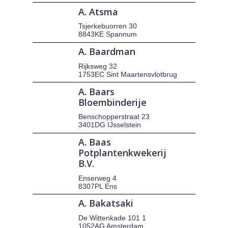
A. Atsma
Tsjerkebuorren 30
8843KE Spannum
A. Baardman
Rijksweg 32
1753EC Sint Maartensvlotbrug
A. Baars
Bloembinderije
Benschopperstraat 23
3401DG IJsselstein
A. Baas
Potplantenkwekerij
B.V.
Enserweg 4
8307PL Ens
A. Bakatsaki
De Wittenkade 101 1
1052AG Amsterdam