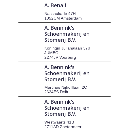
A. Benali
Nassaukade 47H
1052CM Amsterdam
A. Bennink's
Schoenmakerij en
Stomerij B.V.
Koningin Julianalaan 370
JUMBO
2274JV Voorburg
A. Bennink's
Schoenmakerij en
Stomerij B.V.
Martinus Nijhofflaan 2C
2624ES Delft
A. Bennink's
Schoenmakerij en
Stomerij B.V.
Westwaarts 41B
2711AD Zoetermeer