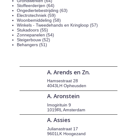
Grondwerken (64)
Stoffeerderijen (64)
Ongediertebestrijding (63)
Electrotechniek (59)
Woonbemiddeling (58)
Winkels - Tweedehands en Kringloop (57)
Stukadoors (55)
Zonnepanelen (54)
Steigerbouw (52)
Behangers (51)
A. Arends en Zn.
Hamsestraat 28
4043LH Opheusden
A. Aronstein
Imogirituin 9
1019RL Amsterdam
A. Assies
Julianastraat 17
9601LK Hoogezand