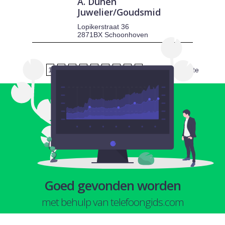
A. Duhen
Juwelier/Goudsmid
Lopikerstraat 36
2871BX Schoonhoven
1
2
3
4
5
6
7
8
9
volgende
laatste
Goed gevonden worden
met behulp van telefoongids.com