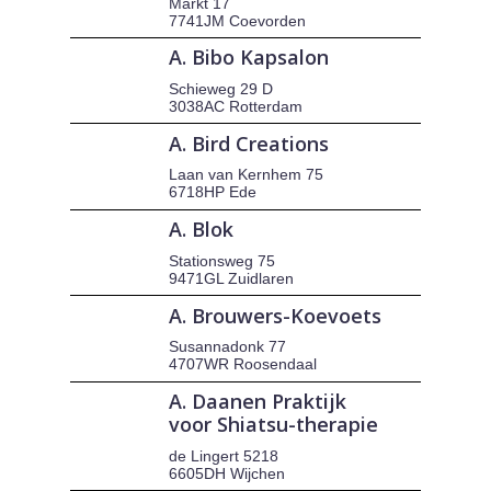
Markt 17
7741JM Coevorden
A. Bibo Kapsalon
Schieweg 29 D
3038AC Rotterdam
A. Bird Creations
Laan van Kernhem 75
6718HP Ede
A. Blok
Stationsweg 75
9471GL Zuidlaren
A. Brouwers-Koevoets
Susannadonk 77
4707WR Roosendaal
A. Daanen Praktijk
voor Shiatsu-therapie
de Lingert 5218
6605DH Wijchen