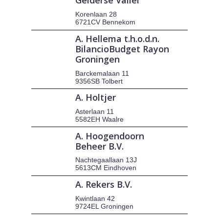
Gelderse Vallei
Korenlaan 28
6721CV Bennekom
A. Hellema t.h.o.d.n.
BilancioBudget Rayon
Groningen
Barckemalaan 11
9356SB Tolbert
A. Holtjer
Asterlaan 11
5582EH Waalre
A. Hoogendoorn
Beheer B.V.
Nachtegaallaan 13J
5613CM Eindhoven
A. Rekers B.V.
Kwintlaan 42
9724EL Groningen