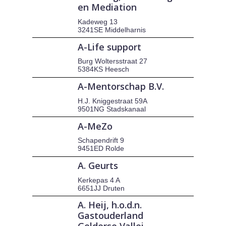
en Mediation
Kadeweg 13
3241SE Middelharnis
A-Life support
Burg Woltersstraat 27
5384KS Heesch
A-Mentorschap B.V.
H.J. Kniggestraat 59A
9501NG Stadskanaal
A-MeZo
Schapendrift 9
9451ED Rolde
A. Geurts
Kerkepas 4 A
6651JJ Druten
A. Heij, h.o.d.n.
Gastouderland