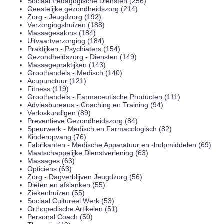
Sociaal Pedagogische Diensten (256)
Geestelijke gezondheidszorg (214)
Zorg - Jeugdzorg (192)
Verzorgingshuizen (188)
Massagesalons (184)
Uitvaartverzorging (184)
Praktijken - Psychiaters (154)
Gezondheidszorg - Diensten (149)
Massagepraktijken (143)
Groothandels - Medisch (140)
Acupunctuur (121)
Fitness (119)
Groothandels - Farmaceutische Producten (111)
Adviesbureaus - Coaching en Training (94)
Verloskundigen (89)
Preventieve Gezondheidszorg (84)
Speurwerk - Medisch en Farmacologisch (82)
Kinderopvang (76)
Fabrikanten - Medische Apparatuur en -hulpmiddelen (69)
Maatschappelijke Dienstverlening (63)
Massages (63)
Opticiens (63)
Zorg - Dagverblijven Jeugdzorg (56)
Diëten en afslanken (55)
Ziekenhuizen (55)
Sociaal Cultureel Werk (53)
Orthopedische Artikelen (51)
Personal Coach (50)