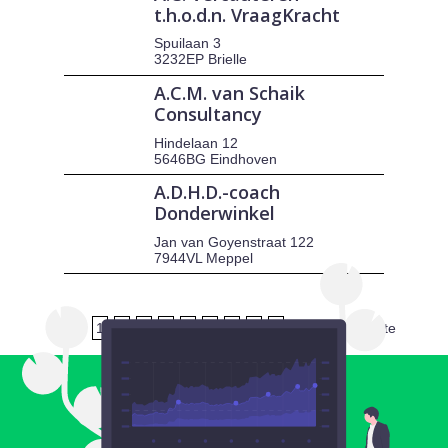
t.h.o.d.n. VraagKracht
Spuilaan 3
3232EP Brielle
A.C.M. van Schaik
Consultancy
Hindelaan 12
5646BG Eindhoven
A.D.H.D.-coach
Donderwinkel
Jan van Goyenstraat 122
7944VL Meppel
1
2
3
4
5
6
7
8
9
volgende
laatste