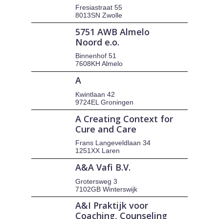
Fresiastraat 55
8013SN Zwolle
5751 AWB Almelo
Noord e.o.
Binnenhof 51
7608KH Almelo
A
Kwintlaan 42
9724EL Groningen
A Creating Context for
Cure and Care
Frans Langeveldlaan 34
1251XX Laren
A&A Vafi B.V.
Grotersweg 3
7102GB Winterswijk
A&I Praktijk voor
Coaching, Counseling