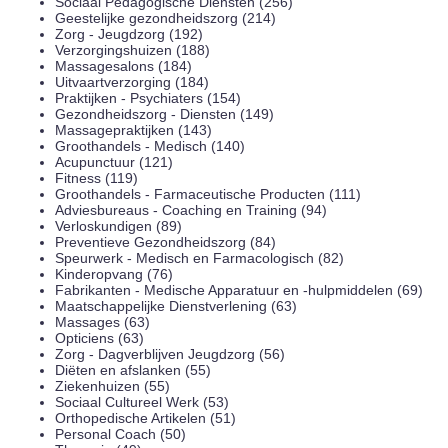
Sociaal Pedagogische Diensten (256)
Geestelijke gezondheidszorg (214)
Zorg - Jeugdzorg (192)
Verzorgingshuizen (188)
Massagesalons (184)
Uitvaartverzorging (184)
Praktijken - Psychiaters (154)
Gezondheidszorg - Diensten (149)
Massagepraktijken (143)
Groothandels - Medisch (140)
Acupunctuur (121)
Fitness (119)
Groothandels - Farmaceutische Producten (111)
Adviesbureaus - Coaching en Training (94)
Verloskundigen (89)
Preventieve Gezondheidszorg (84)
Speurwerk - Medisch en Farmacologisch (82)
Kinderopvang (76)
Fabrikanten - Medische Apparatuur en -hulpmiddelen (69)
Maatschappelijke Dienstverlening (63)
Massages (63)
Opticiens (63)
Zorg - Dagverblijven Jeugdzorg (56)
Diëten en afslanken (55)
Ziekenhuizen (55)
Sociaal Cultureel Werk (53)
Orthopedische Artikelen (51)
Personal Coach (50)