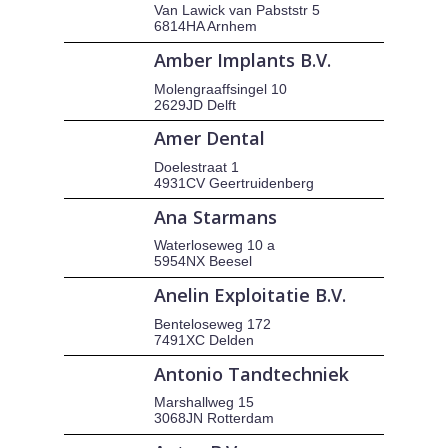
Van Lawick van Pabststr 5
6814HA Arnhem
Amber Implants B.V.
Molengraaffsingel 10
2629JD Delft
Amer Dental
Doelestraat 1
4931CV Geertruidenberg
Ana Starmans
Waterloseweg 10 a
5954NX Beesel
Anelin Exploitatie B.V.
Benteloseweg 172
7491XC Delden
Antonio Tandtechniek
Marshallweg 15
3068JN Rotterdam