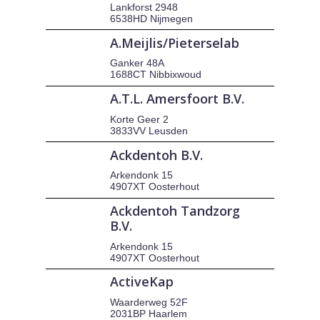
Lankforst 2948
6538HD Nijmegen
A.Meijlis/Pieterselab
Ganker 48A
1688CT Nibbixwoud
A.T.L. Amersfoort B.V.
Korte Geer 2
3833VV Leusden
Ackdentoh B.V.
Arkendonk 15
4907XT Oosterhout
Ackdentoh Tandzorg
B.V.
Arkendonk 15
4907XT Oosterhout
ActiveKap
Waarderweg 52F
2031BP Haarlem