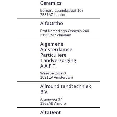
Ceramics
Bernard Leurinkstraat 107
7581AZ Losser
AlfaOrtho
Prof Kamerlingh Onnesln 240
3112VM Schiedam
Algemene
Amsterdamse
Particuliere
Tandverzorging
A.A.P.T.
Weesperzijde 8
1091EA Amsterdam
Allround tandtechniek
B.V.
Argonweg 37
1362AB Almere
AltaDent