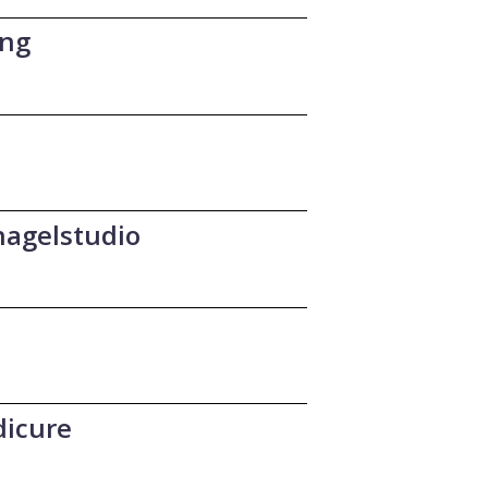
ing
nagelstudio
dicure