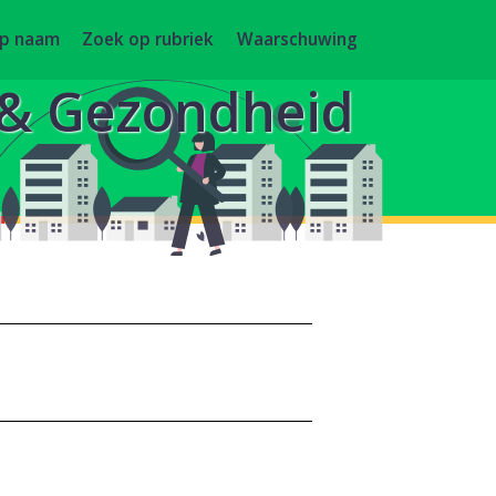
op naam
Zoek op rubriek
Waarschuwing
g & Gezondheid