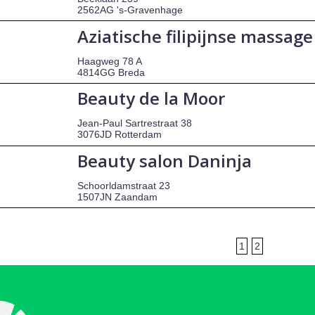
2562AG 's-Gravenhage
Aziatische filipijnse massage
Haagweg 78 A
4814GG Breda
Beauty de la Moor
Jean-Paul Sartrestraat 38
3076JD Rotterdam
Beauty salon Daninja
Schoorldamstraat 23
1507JN Zaandam
1
2