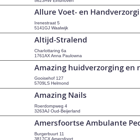
5623HW Eindhoven
Allure Voet- en Handverzorg
Irenestraat 5
5141GJ Waalwijk
Altijd-Stralend
Charlottaring 6a
1761AX Anna Paulowna
Amazing huidverzorging en 
Gooisehof 127
5709LS Helmond
Amazing Nails
Roerdompweg 4
3263AJ Oud-Beijerland
Amersfoortse Ambulante Pe
Burgerbuurt 11
3817CX Amersfoort