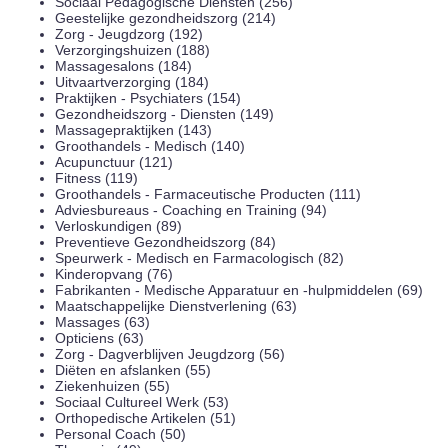
Sociaal Pedagogische Diensten (256)
Geestelijke gezondheidszorg (214)
Zorg - Jeugdzorg (192)
Verzorgingshuizen (188)
Massagesalons (184)
Uitvaartverzorging (184)
Praktijken - Psychiaters (154)
Gezondheidszorg - Diensten (149)
Massagepraktijken (143)
Groothandels - Medisch (140)
Acupunctuur (121)
Fitness (119)
Groothandels - Farmaceutische Producten (111)
Adviesbureaus - Coaching en Training (94)
Verloskundigen (89)
Preventieve Gezondheidszorg (84)
Speurwerk - Medisch en Farmacologisch (82)
Kinderopvang (76)
Fabrikanten - Medische Apparatuur en -hulpmiddelen (69)
Maatschappelijke Dienstverlening (63)
Massages (63)
Opticiens (63)
Zorg - Dagverblijven Jeugdzorg (56)
Diëten en afslanken (55)
Ziekenhuizen (55)
Sociaal Cultureel Werk (53)
Orthopedische Artikelen (51)
Personal Coach (50)