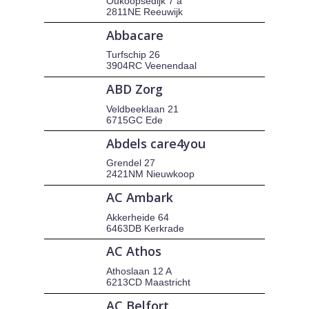
Oukoopsedijk 7 a
2811NE Reeuwijk
Abbacare
Turfschip 26
3904RC Veenendaal
ABD Zorg
Veldbeeklaan 21
6715GC Ede
Abdels care4you
Grendel 27
2421NM Nieuwkoop
AC Ambark
Akkerheide 64
6463DB Kerkrade
AC Athos
Athoslaan 12 A
6213CD Maastricht
AC Belfort