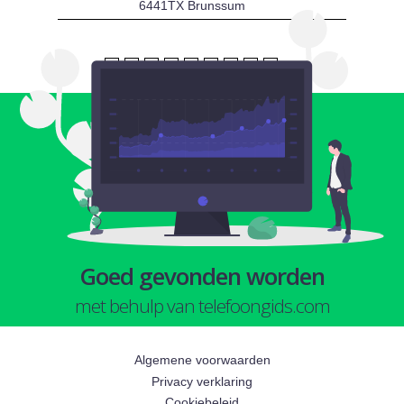
6441TX Brunssum
1
2
3
4
5
6
7
8
9
volgende
Goed gevonden worden
met behulp van telefoongids.com
Algemene voorwaarden
Privacy verklaring
Cookiebeleid