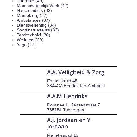
Therapie (49)
Maatschappelijk Werk (42)
Nagelstudio's (39)
Mantelzorg (37)
Ambulances (37)
Dienstverlening (34)
Sportinstructeurs (33)
Tandtechnici (30)
Wellness (29)
Yoga (27)
A.A. Veiligheid & Zorg
Fonteinkruid 45
3344CA Hendrik-Ido-Ambacht
A.A.M Hendriks
Dominee H. Janzenstraat 7
7651BL Tubbergen
A.J. Jordaan en Y.
Jordaan
Marietjespad 16