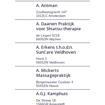
A. Antman
Zoutkeetsgracht 147
1013LC Amsterdam
A. Daanen Praktijk
voor Shiatsu-therapie
de Lingert 5218
6605DH Wijchen
A. Erkens t.h.o.d.n.
SunCare Veldhoven
Horst 2
5501DN Veldhoven
A. Mickerts
Massagepraktijk
Burgemeester Coxlaan 3
5591EN Heeze
A.G.J. Kamphuis
De Streep 18
1566GR Assendelft