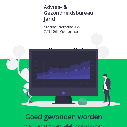
Advies- &
Gezondheidsbureau
Jarid
Stadhoudersring 122
2713GE Zoetermeer
1
2
3
4
5
6
7
8
Goed gevonden worden
met behulp van telefoongids.com