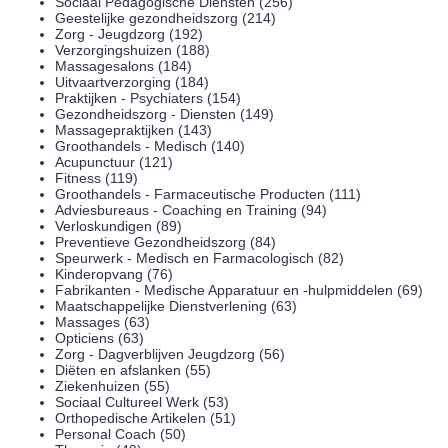
Sociaal Pedagogische Diensten (256)
Geestelijke gezondheidszorg (214)
Zorg - Jeugdzorg (192)
Verzorgingshuizen (188)
Massagesalons (184)
Uitvaartverzorging (184)
Praktijken - Psychiaters (154)
Gezondheidszorg - Diensten (149)
Massagepraktijken (143)
Groothandels - Medisch (140)
Acupunctuur (121)
Fitness (119)
Groothandels - Farmaceutische Producten (111)
Adviesbureaus - Coaching en Training (94)
Verloskundigen (89)
Preventieve Gezondheidszorg (84)
Speurwerk - Medisch en Farmacologisch (82)
Kinderopvang (76)
Fabrikanten - Medische Apparatuur en -hulpmiddelen (69)
Maatschappelijke Dienstverlening (63)
Massages (63)
Opticiens (63)
Zorg - Dagverblijven Jeugdzorg (56)
Diëten en afslanken (55)
Ziekenhuizen (55)
Sociaal Cultureel Werk (53)
Orthopedische Artikelen (51)
Personal Coach (50)