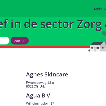
Zoek 
ef in de sector Zor
Agnes Skincare
Pyramideweg 13 a
8321CG Urk
Agua B.V.
Wilhelminaplein 17