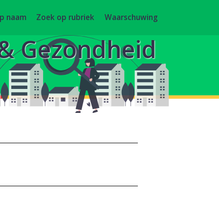
op naam
Zoek op rubriek
Waarschuwing
g & Gezondheid