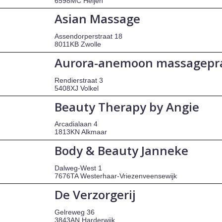
6598MC Heijen
Asian Massage
Assendorperstraat 18
8011KB Zwolle
Aurora-anemoon massagepra
Rendierstraat 3
5408XJ Volkel
Beauty Therapy by Angie
Arcadialaan 4
1813KN Alkmaar
Body & Beauty Janneke
Dalweg-West 1
7676TA Westerhaar-Vriezenveensewijk
De Verzorgerij
Gelreweg 36
3843AN Harderwijk