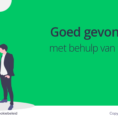
Goed gevo
met behulp van 
okiebeleid
Copy