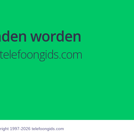
nden worden
telefoongids.com
right 1997-2026 telefoongids.com