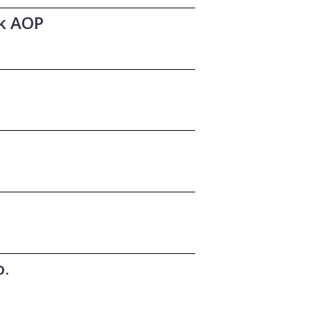
jk AOP
o.