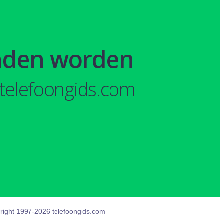
nden worden
telefoongids.com
right 1997-2026 telefoongids.com