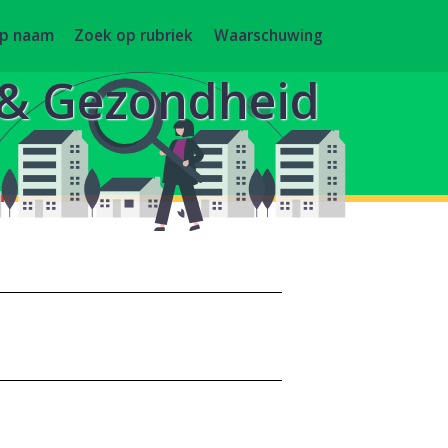
op naam
Zoek op rubriek
Waarschuwing
g & Gezondheid