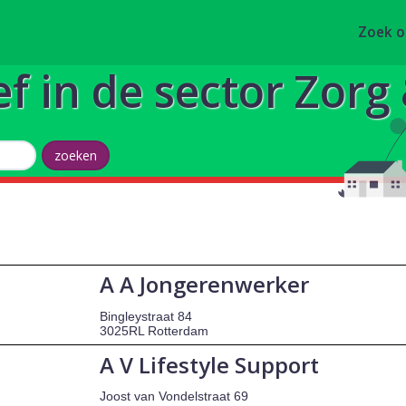
Zoek 
ef in de sector Zor
A A Jongerenwerker
Bingleystraat 84
3025RL Rotterdam
A V Lifestyle Support
Joost van Vondelstraat 69