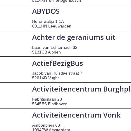
5224XH 's-Hertogenbosch
ABYDOS
Herenwaltje 1 1A
8911HN Leeuwarden
Achter de geraniums uit
Laan van Echternach 32
5131CB Alphen
ActiefBezigBus
Jacob van Ruisdaelstraat 7
5261XD Vught
Activiteitencentrum Burghp
Fabritiuslaan 28
5645ES Eindhoven
Activiteitencentrum Vonk
Ambonplein 63
1094PW Amsterdam