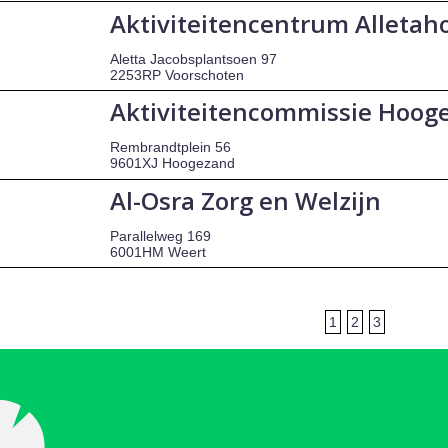
Aktiviteitencentrum Alletah
Aletta Jacobsplantsoen 97
2253RP Voorschoten
Aktiviteitencommissie Hoo
Rembrandtplein 56
9601XJ Hoogezand
Al-Osra Zorg en Welzijn
Parallelweg 169
6001HM Weert
1
2
3