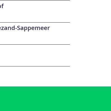
of
gezand-Sappemeer