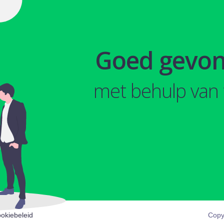
Goed gevo
met behulp van 
okiebeleid
Copy