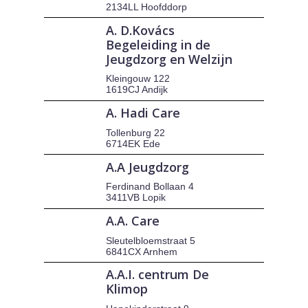
2134LL Hoofddorp
A. D.Kovács
Begeleiding in de
Jeugdzorg en Welzijn
Kleingouw 122
1619CJ Andijk
A. Hadi Care
Tollenburg 22
6714EK Ede
A.A Jeugdzorg
Ferdinand Bollaan 4
3411VB Lopik
A.A. Care
Sleutelbloemstraat 5
6841CX Arnhem
A.A.I. centrum De
Klimop