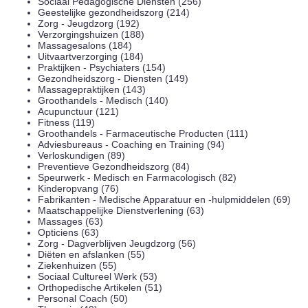
Sociaal Pedagogische Diensten (256)
Geestelijke gezondheidszorg (214)
Zorg - Jeugdzorg (192)
Verzorgingshuizen (188)
Massagesalons (184)
Uitvaartverzorging (184)
Praktijken - Psychiaters (154)
Gezondheidszorg - Diensten (149)
Massagepraktijken (143)
Groothandels - Medisch (140)
Acupunctuur (121)
Fitness (119)
Groothandels - Farmaceutische Producten (111)
Adviesbureaus - Coaching en Training (94)
Verloskundigen (89)
Preventieve Gezondheidszorg (84)
Speurwerk - Medisch en Farmacologisch (82)
Kinderopvang (76)
Fabrikanten - Medische Apparatuur en -hulpmiddelen (69)
Maatschappelijke Dienstverlening (63)
Massages (63)
Opticiens (63)
Zorg - Dagverblijven Jeugdzorg (56)
Diëten en afslanken (55)
Ziekenhuizen (55)
Sociaal Cultureel Werk (53)
Orthopedische Artikelen (51)
Personal Coach (50)