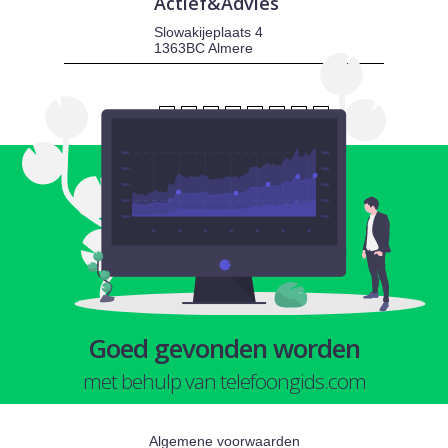
Actief&Advies
Slowakijeplaats 4
1363BC Almere
1
2
3
4
5
6
7
8
Goed gevonden worden
met behulp van telefoongids.com
Algemene voorwaarden