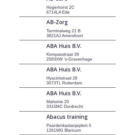
Hogerhorst 2C
6714LA Ede
AB-Zorg
Terminalweg 21 B
3821AJ Amersfoort
ABA Huis B.V.
Kompasstraat 39
2583XW 's-Gravenhage
ABA Huis B.V.
Hyacintstraat 28
3073TL Rotterdam
ABA Huis B.V.
Mahonie 20
3315MC Dordrecht
Abacus training
Paardenkastanjeplein 5
1261WG Blaricum