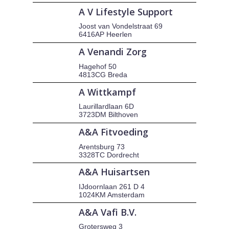
A V Lifestyle Support
Joost van Vondelstraat 69
6416AP Heerlen
A Venandi Zorg
Hagehof 50
4813CG Breda
A Wittkampf
Laurillardlaan 6D
3723DM Bilthoven
A&A Fitvoeding
Arentsburg 73
3328TC Dordrecht
A&A Huisartsen
IJdoornlaan 261 D 4
1024KM Amsterdam
A&A Vafi B.V.
Grotersweg 3