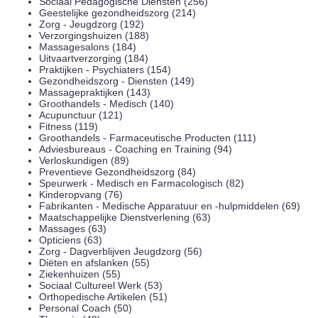
Sociaal Pedagogische Diensten (256)
Geestelijke gezondheidszorg (214)
Zorg - Jeugdzorg (192)
Verzorgingshuizen (188)
Massagesalons (184)
Uitvaartverzorging (184)
Praktijken - Psychiaters (154)
Gezondheidszorg - Diensten (149)
Massagepraktijken (143)
Groothandels - Medisch (140)
Acupunctuur (121)
Fitness (119)
Groothandels - Farmaceutische Producten (111)
Adviesbureaus - Coaching en Training (94)
Verloskundigen (89)
Preventieve Gezondheidszorg (84)
Speurwerk - Medisch en Farmacologisch (82)
Kinderopvang (76)
Fabrikanten - Medische Apparatuur en -hulpmiddelen (69)
Maatschappelijke Dienstverlening (63)
Massages (63)
Opticiens (63)
Zorg - Dagverblijven Jeugdzorg (56)
Diëten en afslanken (55)
Ziekenhuizen (55)
Sociaal Cultureel Werk (53)
Orthopedische Artikelen (51)
Personal Coach (50)