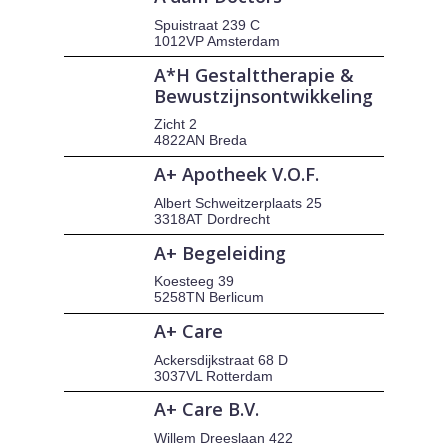
Spuistraat 239 C
1012VP Amsterdam
A*H Gestalttherapie &
Bewustzijnsontwikkeling
Zicht 2
4822AN Breda
A+ Apotheek V.O.F.
Albert Schweitzerplaats 25
3318AT Dordrecht
A+ Begeleiding
Koesteeg 39
5258TN Berlicum
A+ Care
Ackersdijkstraat 68 D
3037VL Rotterdam
A+ Care B.V.
Willem Dreeslaan 422