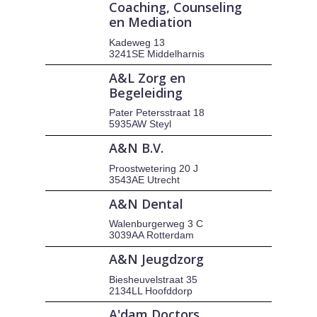
Coaching, Counseling
en Mediation
Kadeweg 13
3241SE Middelharnis
A&L Zorg en
Begeleiding
Pater Petersstraat 18
5935AW Steyl
A&N B.V.
Proostwetering 20 J
3543AE Utrecht
A&N Dental
Walenburgerweg 3 C
3039AA Rotterdam
A&N Jeugdzorg
Biesheuvelstraat 35
2134LL Hoofddorp
A'dam Doctors