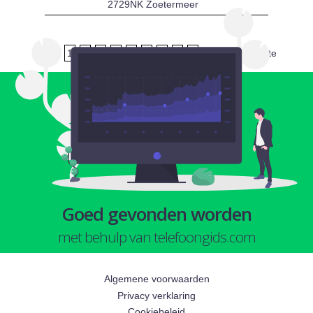
2729NK Zoetermeer
1
2
3
4
5
6
7
8
9
volgende
laatste
Goed gevonden worden
met behulp van telefoongids.com
Algemene voorwaarden
Privacy verklaring
Cookiebeleid